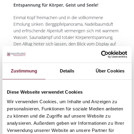
Entspannung für Körper, Geist und Seele!
Einmal Kopf freimachen und in die vollkommene
Erholung sinken. Berggipfelpanorama, Nadelbaumduft
und erfrischende Alpenluft vermengen sich mit warmem
Wasser, Saunadampf und totaler Körperentspannung.
Den Alltag hinter sich lassen, den Blick vom Display auf
die reale Bergwelt schwenken und sich unbekümmert
dem Nichtstun hingeben. So herrlich, so verdient.
Entspannen im Infinity Pool
Zustimmung
Details
Über Cookies
Body Detox Elektrolyse Fußbad
Hydrojetmassage
Solarium Jeton "Beauty Angel"
Diese Webseite verwendet Cookies
Wir verwenden Cookies, um Inhalte und Anzeigen zu
personalisieren, Funktionen für soziale Medien anbieten
Stammgästespecial inklusive pro Erwachsenem
zu können und die Zugriffe auf unsere Website zu
analysieren. Außerdem geben wir Informationen zu Ihrer
Verwendung unserer Website an unsere Partner für