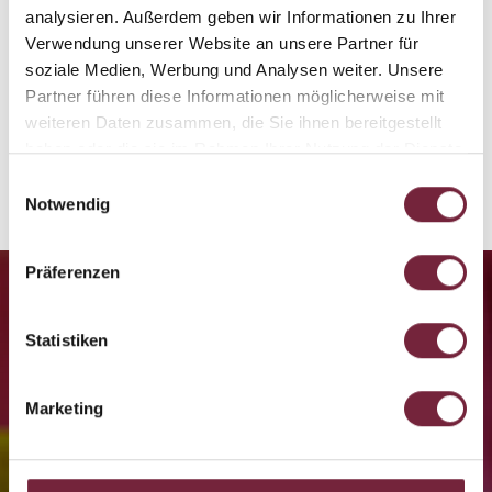
analysieren. Außerdem geben wir Informationen zu Ihrer
Verwendung unserer Website an unsere Partner für
soziale Medien, Werbung und Analysen weiter. Unsere
Partner führen diese Informationen möglicherweise mit
weiteren Daten zusammen, die Sie ihnen bereitgestellt
haben oder die sie im Rahmen Ihrer Nutzung der Dienste
gesammelt haben.
Einwilligungsauswahl
Notwendig
Präferenzen
Kinderbetreuung im Sporthotel
Statistiken
BESTENS AUFGEHOBEN
Marketing
ENTDECKEN