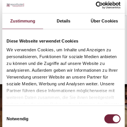
Zustimmung
Details
Über Cookies
Vitalwelt
Wellness für die ganze Familie mit Pools und Textilsauna
Diese Webseite verwendet Cookies
Infinity Spa
Infinity SPA mit gemütlichen Hide Away Nischen,
Wir verwenden Cookies, um Inhalte und Anzeigen zu
Waldterrasse, Panoramasauna und Infinity Pool
personalisieren, Funktionen für soziale Medien anbieten
Trainingszentrum
zu können und die Zugriffe auf unsere Website zu
Fit bleiben und bewegen auf 550 m² mit
analysieren. Außerdem geben wir Informationen zu Ihrer
modernsten Trainingsgeräten
Verwendung unserer Website an unsere Partner für
soziale Medien, Werbung und Analysen weiter. Unsere
Partner führen diese Informationen möglicherweise mit
weiteren Daten zusammen, die Sie ihnen bereitgestellt
haben oder die sie im Rahmen Ihrer Nutzung der Dienste
gesammelt haben.
Einwilligungsauswahl
Notwendig