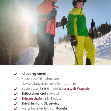
Aktivprogramm
Kostenlose Teilnahme am
abwechslungsreichen
Aktivprogramm
Kostenloser Eintritt in die
Wasserwelt Wagrain
Skiticketverkauf
im Hotel
Skipauschalen
inkl. Skipass
Skiverleih und Skiservice
kostenloser Verleih von
Rodeln