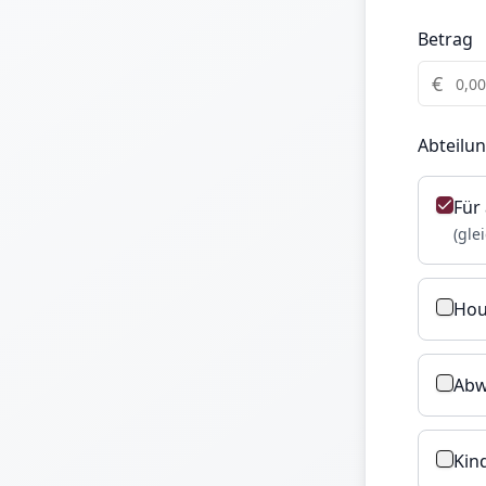
Betrag
€
Abteilu
Für 
(gle
Hou
Abw
Kin